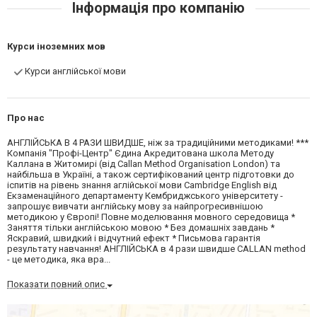
Інформація про компанію
Курси іноземних мов
Курси англійської мови
Про нас
АНГЛІЙСЬКА В 4 РАЗИ ШВИДШЕ, ніж за традиційними методиками! ***
Компанія "Профі-Центр" Єдина Акредитована школа Методу
Каллана в Житомирі (від Callan Method Organisation London) та
найбільша в Україні, а також сертифікований центр підготовки до
іспитів на рівень знання аглійської мови Cambridge English від
Екзаменаційного департаменту Кембриджського університету -
запрошує вивчати англійську мову за найпрогресивнішою
методикою у Європі! Повне моделювання мовного середовища *
Заняття тільки англійською мовою * Без домашніх завдань *
Яскравий, швидкий і відчутний ефект * Письмова гарантія
результату навчання! АНГЛІЙСЬКА в 4 рази швидше CALLAN method
- це методика, яка вра...
Показати повний опис