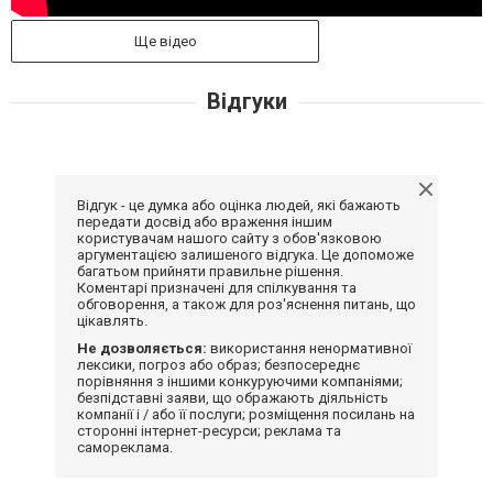
Ще відео
Відгуки
Відгук - це думка або оцінка людей, які бажають
передати досвід або враження іншим
користувачам нашого сайту з обов'язковою
аргументацією залишеного відгука. Це допоможе
багатьом прийняти правильне рішення.
Коментарі призначені для спілкування та
обговорення, а також для роз'яснення питань, що
цікавлять.
Не дозволяється:
використання ненормативної
лексики, погроз або образ; безпосереднє
порівняння з іншими конкуруючими компаніями;
безпідставні заяви, що ображають діяльність
компанії і / або її послуги; розміщення посилань на
сторонні інтернет-ресурси; реклама та
самореклама.